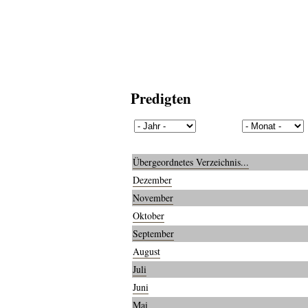
Predigten
Übergeordnetes Verzeichnis...
Dezember
November
Oktober
September
August
Juli
Juni
Mai