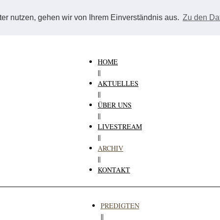
er nutzen, gehen wir von Ihrem Einverständnis aus.
Zu den Da
GEMEINDE GOTTES
in
PFORZHEIM
HOME
||
AKTUELLES
||
ÜBER UNS
||
LIVESTREAM
||
ARCHIV
||
KONTAKT
PREDIGTEN
||